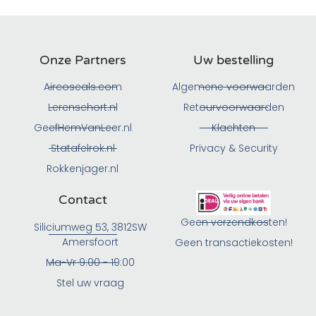
Onze Partners
Uw bestelling
Aircoseals.com
Algemene voorwaarden
Lerenschort.nl
Retourvoorwaarden
GeefHemVanLeer.nl
Klachten
Statafelrok.nl
Privacy & Security
Rokkenjager.nl
Contact
Geen verzendkosten!
Siliciumweg 53, 3812SW
Amersfoort
Geen transactiekosten!
Ma-Vr 9:00 - 19:00
Stel uw vraag