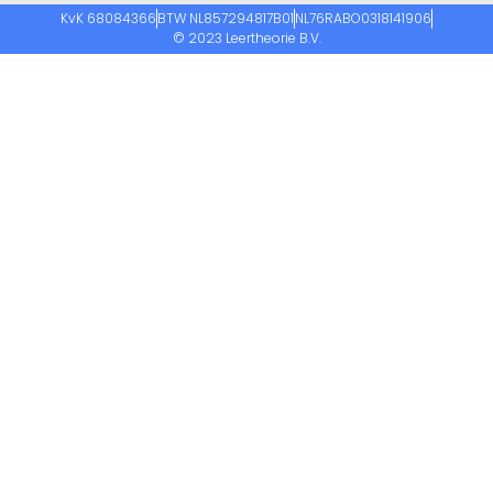
KvK 68084366
BTW NL857294817B01
NL76RABO0318141906
© 2023 Leertheorie B.V.