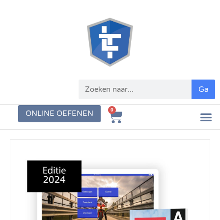
Ga
0
ONLINE OEFENEN
SCOOT